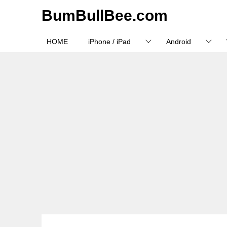
BumBullBee.com
HOME
iPhone / iPad
Android