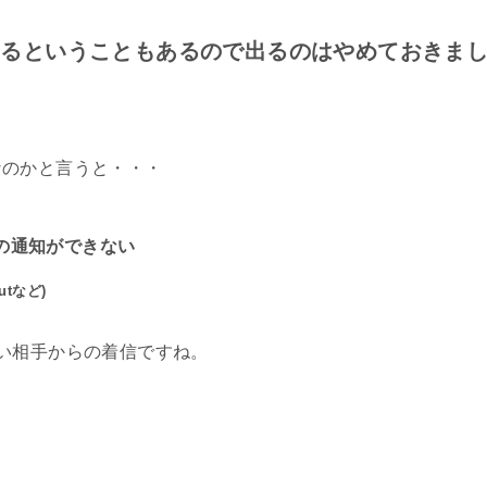
ッド？カラーバリエーション
くるということもあるので出るのはやめておきま
代用に「つまようじ」はアリ？
なのかと言うと・・・
eiPad全機種紹介
スマホガラスコーティング後悔?
の通知ができない
Outなど)
接続して音楽を流す繋げ方
い相手からの着信ですね。