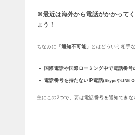
新型iPhone15新色カラーはレ
※最近は海外から電話がかかって
ょう！
【検証】iPhoneのSIMピンの
ちなみに
「通知不可能」
とはどういう相手
iOS13対応機種一覧まとめ!iPhon
ハルトコーティングデメリット!
国際電話や国際ローミング中で電話番号
電話番号を持たないIP電話
(SkypeやLINE 
iPhoneを車にBluetoothで
主にこの2つで、要は電話番号を通知できな