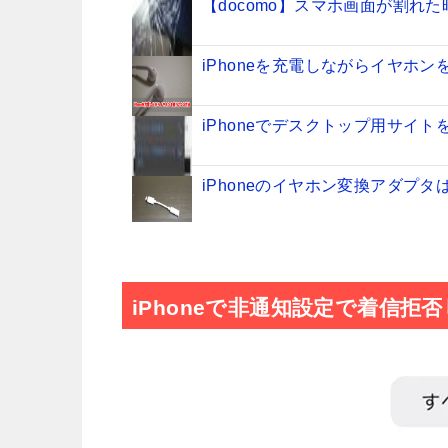
【docomo】スマホ画面が割れ
iPhoneを充電しながらイヤホン
iPhoneでデスクトップ用サイト
iPhoneのイヤホン変換アダプ
【解決】iPhoneの緊急地震速
iPhoneで非通知設定で着信
【売る時大事!!】iPhoneの箱
iPhoneのナイトシフトを自動
【iPhone】バッテリー交換の