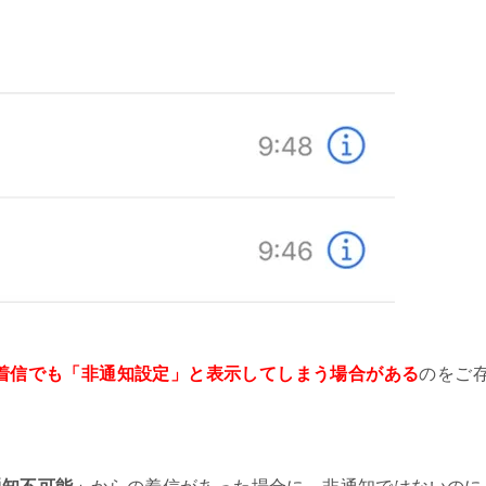
置にリセットする方法
文字が邪魔!削除非表示する方法
)する方法と失敗しないコツ
せる方法!できない人必見
つく!勝手に電源が入る原因と対処法
トサイズ標準(デフォルト)を変更
らの着信でも「非通知設定」と表示してしまう場合がある
のをご
きで入力する方法【便利技】