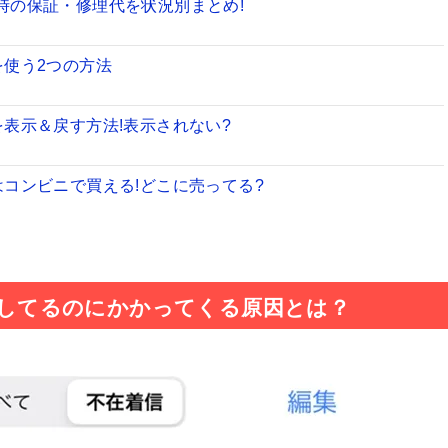
た時の保証・修理代を状況別まとめ!
を使う2つの方法
を表示＆戻す方法!表示されない?
タはコンビニで買える!どこに売ってる?
報は電源オフなのに鳴る？
拒否してるのにかかってくる原因とは？
のベストな開け方を解説
で常にオンにする設定方法
目安は最大容量の何パーセントから？