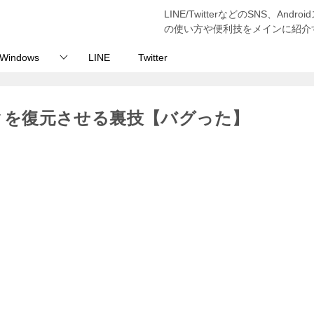
LINE/TwitterなどのSNS、And
の使い方や便利技をメインに紹介
Windows
LINE
Twitter
マークを復元させる裏技【バグった】