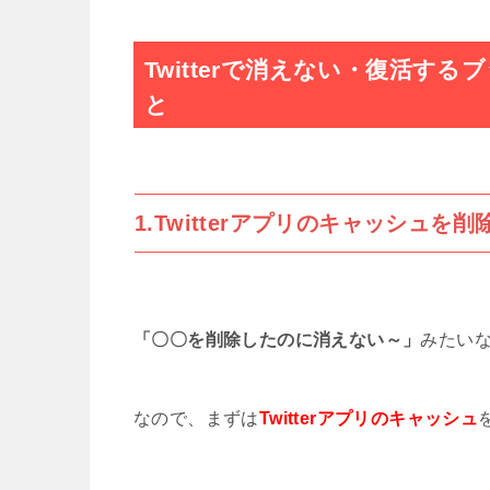
Twitterで特定されない方法!
Twitterで消えない・復活す
X(Twitter)本名で登録してし
と
日本語検索など、Twitterで使
Twitterのプロフィール画像を
1.Twitterアプリのキャッシュを
Twitterでアニメやゲームのア
Twitterのブロックとミュート
「〇〇を削除したのに消えない～」
みたい
Twitter誤いいねはすぐ消しても
なので、まずは
Twitterアプリのキャッシュ
【iPhone】X(Twitter)タ