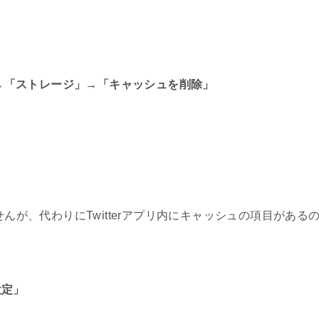
ザーで見られてる&見てるのバレる!!
でバレる？
r」→「ストレージ」→「キャッシュを削除」
絵文字を出す方法【祝賀御列の儀】
解除方法!センシティブ解除は?
見れない!表示されない時の対処法
せんが、代わりにTwitterアプリ内にキャッシュの項目がある
フォロー解除する外し方
法[iPhone/Android]
設定」