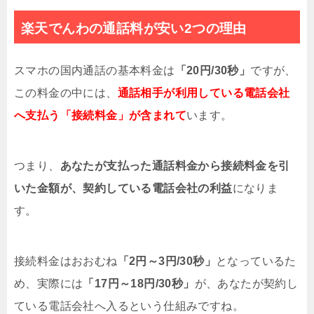
なる原因と対処法
楽天でんわの通話料が安い2つの理由
iOS13対応機種一覧まとめ!iPhoneiPad全
機種紹介
スマホの国内通話の基本料金は
「20円/30秒」
ですが、
ツイ消しはバレる？ツイート削除はタイム
ラインに残るのか検証
この料金の中には、
通話相手が利用している電話会社
へ支払う「接続料金」が含まれて
LINE IABとは?ログイン中の端末に知らな
います。
い端末がある原因と対処法
[Android/iPhone]スマホのマイクの位置は
つまり、
あなたが支払った通話料金から接続料金を引
どこにある？【解決】
いた金額が、契約している電話会社の利益
になりま
Twitterの名前を空白にする裏技【2025年最
す。
新版】
LINEの既読をまとめて未読に戻す裏技
[iPhone/Android]
接続料金はおおむね
「2円～3円/30秒」
となっているた
め、実際には
「17円～18円/30秒」
が、あなたが契約し
Twitterで投稿後ツイートを編集できない理
由と2つの対処法
ている電話会社へ入るという仕組みですね。