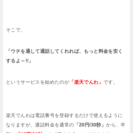
Twitterでフォローしてない人から来るいい
ねの通知をオフにする方法
Xperia XZ1 Compactのスペックを他のス
そこで、
マホと比較してみた
友達が利用中のLINEバージョンによっては
送信取消できない?
「ウチを通して通話してくれれば、もっと料金を安く
するよ～!!」
LINEでメッセージを送信取り消しすると通
知センターはどうなる？
LINEのアナウンス相手にバレる？間違えた
というサービスを始めたのが
「楽天でんわ」
です。
恥ずかしい
iPhoneのイヤホン変換アダプタはコンビニ
で買える!どこに売ってる?
AirDrop(エアドロ)が表示されない原因と対
楽天でんわは電話番号を登録するだけで使えるように
処法まとめ
なりますが、通話料金を通常の
「20円/30秒」
から、半