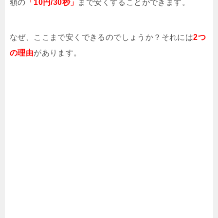
iPhone11の充電速度が遅い原因と急速充電
額の
「10円/30秒」
まで安くすることができます。
の解決方法
【Android】スクリーンショットが保存さ
なぜ、ここまで安くできるのでしょうか？それには
2つ
れない3つの原因とは
の理由
があります。
Twitterのブックマークは相手にバレる?通
知で相手にわかる?
スマホChromeの開きすぎで全部消えたタ
ブを復元する方法
QTモバイルのかけ放題はお得?料金は?損
益分岐点を計算してみた
【裏技】LINEのQRコードをURLにして送
る方法
Xperia XZ1 Compact(SO-02K)をSIMロッ
ク解除する手順・方法
iPhone非通知設定で電話かかってくる原因
と対処法【出るな】