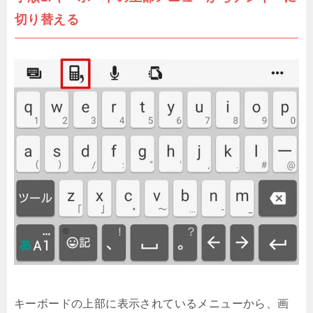
い端子を増やす方法
切り替える
iPhoneのTwitterで年齢制限解除方法!セン
シティブ解除は?
iPadアプリが削除できない3つの原因と削
除方法【バツが出ない】
【初めての格安SIMを選ぶなら】LINEモバ
イルを使ってスマホの通信料金を節約しよ
う
新型iPhone15新色カラーはレッド？カラ
ーバリエーション
完全無料のAndroidアプリ「Yahoo!乗換案
内」がおすすめな2つの理由
スマホの速度制限「128kbps」がどのくら
い遅いのか体験する方法
Xperia XZを車に接続して自動で音楽を流
キーボードの上部に表示されているメニューから、画