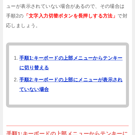
Xperiaのいたわり充電効果ある？意味な
ューが表示されていない場合があるので、その場合は
い？設定方法
手順2の
「文字入力切替ボタンを長押しする方法」
で対
自分のパソコンの性能は？Windows 10で
応しましょう。
スコアを確認する方法
Xperia XZがフリーズ多い!固まる原因と対
処法まとめ
Xperiaをスリープ(画面消灯)させない3つの
手順1:キーボードの上部メニューからテンキー
設定方法【便利ワザ】
に切り替える
Google Play返金方法!48時間以上払い戻し
手順2:キーボードの上部にメニューが表示され
はリクエスト無効?
ていない場合
Androidのステータスバーを大きく設定カ
スタマイズする方法
【アプリ不要!!】Androidスマホでプレフィ
ックス設定をする方法
テレビにHDMI端子が1つしかない!足りな
手順1:キーボードの上部メニューからテンキーに