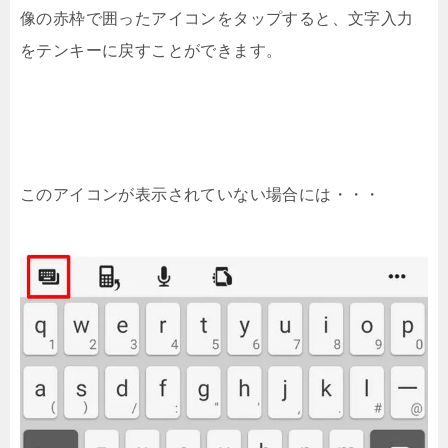
す方法[Bluetooth編]
像の赤枠で囲ったアイコンをタップすると、文字入力
Xperia XZをBluetoothでPCに接続・ファ
をテンキーに戻すことができます。
イル転送する[Windows10編]
Xperia XZにiTunesの音楽を無料で取り込
む方法[Windows編]
Androidアプリ【Quick電話帳】はプレフィ
ックス番号が使いやすい!!
このアイコンが表示されていない場合には・・・
USBケーブルなしでXperia XZとパソコン
を接続しデータ転送をする方法