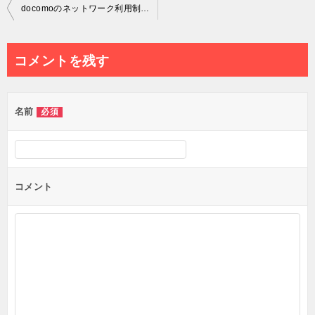
投
docomoのネットワーク利用制限が「-」になる原因と対処法
稿
ナ
コメントを残す
ビ
ゲ
名前
必須
ー
シ
ョ
ン
コメント