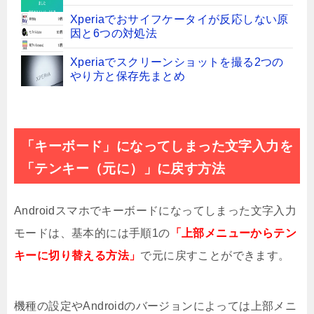
Xperiaでおサイフケータイが反応しない原
因と6つの対処法
Xperiaでスクリーンショットを撮る2つの
やり方と保存先まとめ
docomoのネットワーク利用制限が「-」に
なる原因と対処法
「キーボード」になってしまった文字入力を
キャッシュを一括削除してAndroidアプリ
の動作を軽くする方法
「テンキー（元に）」に戻す方法
Twitterアカウント削除したのに残って
る!!30日以上経っても消えない？
Androidスマホでキーボードになってしまった文字入力
モードは、基本的には手順1の
アラームタイマーをバイブのみにする設定
「上部メニューからテン
方法[iPhone/Android]
キーに切り替える方法」
で元に戻すことができます。
ちらみアプリの使い方!Android既読つけな
いでLINE読める
機種の設定やAndroidのバージョンによっては上部メニ