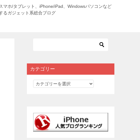
roidスマホ/タブレット、iPhone/iPad、Windowsパソコンなど
するガジェット系総合ブログ
カテゴリー
カ
テ
ゴ
リ
ー