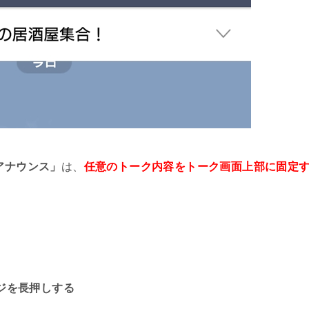
にバレる?通知で相手にわかる?
Eアカウント取り戻す復活&復旧方法
ocomo/au/softbank]
まる原因と対処法まとめ
アナウンス」
は、
任意のトーク内容をトーク画面上部に固定
をLINEで送る最も簡単な方法
端末に知らない端末がある原因と対処法
によっては送信取消できない?
ジを長押しする
通知オフ)の相手に届くか検証