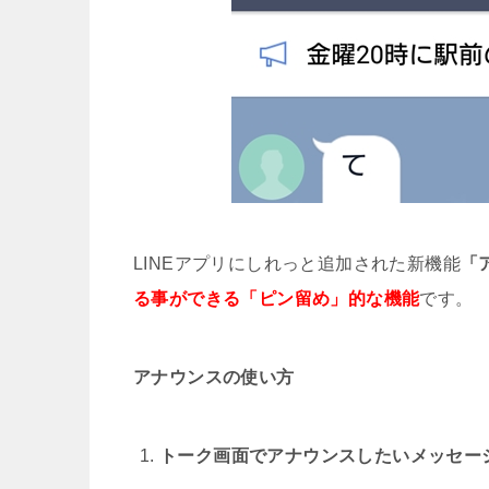
Twitterのブックマークは相手
【LINE】乗っ取りされたLIN
LINEの年齢確認ができない時の対処法[d
Xperia XZがフリーズ多い!固
LINEアプリにしれっと追加された新機能
「
【スクショ不要!!】乗り換え案内
る事ができる「ピン留め」的な機能
です。
LINE IABとは?ログイン中の
アナウンスの使い方
友達が利用中のLINEバージョン
トーク画面でアナウンスしたいメッセー
LINEのメンションはミュート(