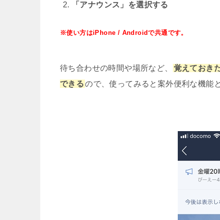
「アナウンス」を選択する
初めての人のためのLINEアカウ
※使い方はiPhone / Androidで共通です。
LINEの通知音（サウンド）を
待ち合わせの時間や場所など、
覚えておき
LINEスタンプの利用で友達追
できる
ので、使ってみると案外便利な機能
LINEミュージックの招待名前な
LINEサービス向上のための情
LINEのミニブラウザ(小窓)が
LINEで隠し背景を出せる隠しエ