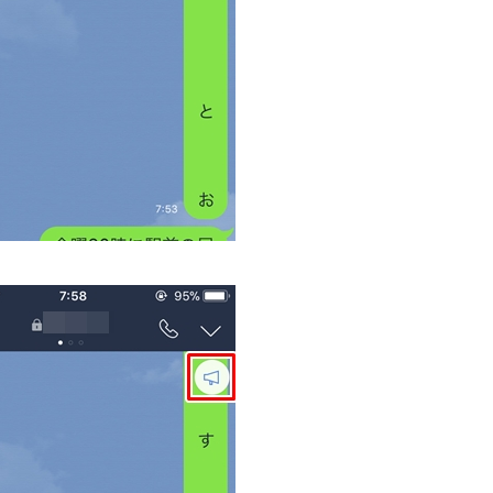
友達や家族に自分の位置情報の送り方
リストに自動追加させない方法
ーク」が消えた理由
ザで開く方法【Safari/Chrome】
いトーク受信をオフにする方法
方法