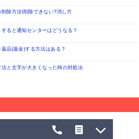
像削除方法!削除できない?消し方
消しすると通知センターはどうなる？
を返品(返金)する方法はある？
る方法と文字が大きくなった時の対処法
既読つけないでLINE読める
[iPhone/Android]
F動画を作成する方法