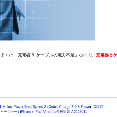
人から来るいいねの通知をオフにする方法
因[iPhone/Android]
の剥がし方と傷つけないツール
ブ一括削除方法!一気に消す
の多くは
「充電器 & ケーブルの電力不足」
なので、
充電器と
】Anker PowerDrive Speed 2 (Quick Charge 3.0 & Power IQ対応
ジャー) iPhone / iPad /Android各種対応 A2228011