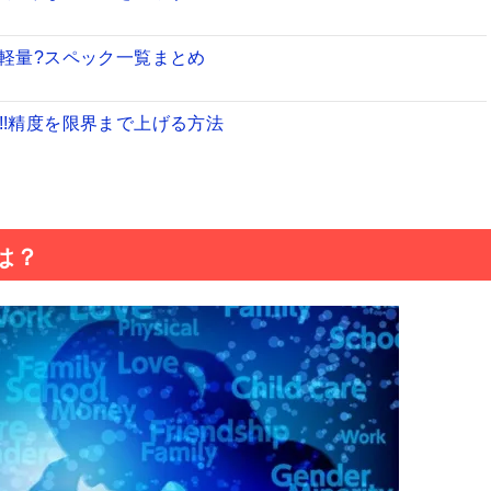
.4型)は軽量?スペック一覧まとめ
い!!精度を限界まで上げる方法
で大丈夫なのか調べてみた
は？
をレビュー!軽量&小型のモバイルバッテリー
プールやお風呂・海でも使えるのか徹底解説
Eアカウント取り戻す復活&復旧方法
正ケース「SCSF10」は買うべき?