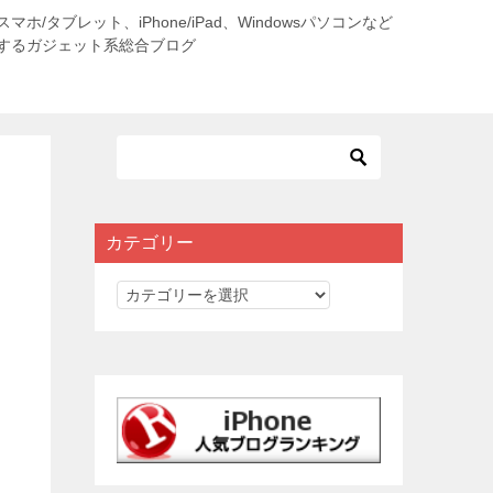
roidスマホ/タブレット、iPhone/iPad、Windowsパソコンなど
するガジェット系総合ブログ
カテゴリー
カ
テ
ゴ
リ
ー