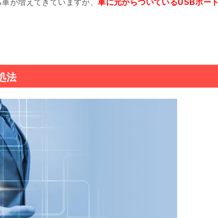
る車が増えてきていますが、
車に元からついているUSBポー
らスマホに遠隔インストールする方法
ドを元に戻す方法!急に変わった?
処法
大きく設定カスタマイズする方法
反応しない原因と6つの対処法
に接続・ファイル転送する[Windows10編]
AssistiveTouchで10倍使いやすくする方法
使い方や口コミを徹底調査