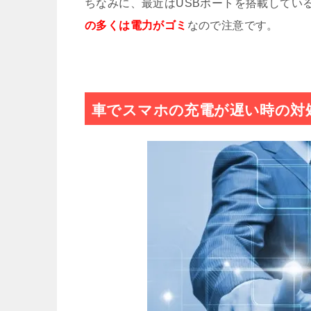
ちなみに、最近はUSBポートを搭載してい
の多くは電力がゴミ
なので注意です。
Androidアプリをパソコンか
【Android】スマホのキーボー
車でスマホの充電が遅い時の対
Androidのステータスバーを
Xperiaでおサイフケータイが
Xperia XZをBluetoothでPC
片手で使いづらいiPhone7Plusを
idraft(アイドラフト)の評判＆