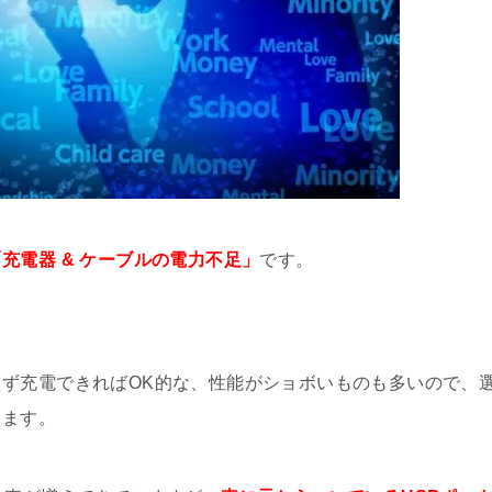
おしゃれまとめ
[iPhone/Android]
大丈夫か調べてみた
因と急速充電の解決方法
「充電器 & ケーブルの電力不足」
です。
を使う2つの方法
EDにおすすめの画面保護フィルム
ず充電できればOK的な、性能がショボいものも多いので、
ります。
を撮る2つのやり方と保存先まとめ
電子マネー残高を確認する方法