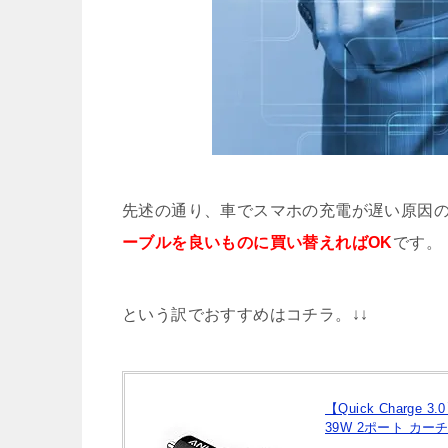
Twitterでフォローしてない
LINEで背景エフェクトが出ない5つの原
スマホの割れたガラスフィルム
iPhoneのSafariで開いてるタ
先述の通り、車でスマホの充電が遅い原因
ーブルを良いものに買い替えればOK
です。
という訳でおすすめはコチラ。↓↓
【Quick Charge 3.0
39W 2ポート カーチャー