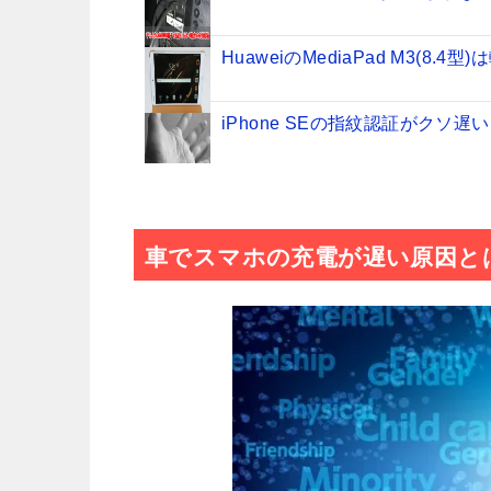
HuaweiのMediaPad M3(8
iPhone SEの指紋認証がクソ遅
iPhone8の防水機能はどこま
車でスマホの充電が遅い原因と
Anker PowerCore+mini
iPhoneSE2の防水性能は?
【LINE】乗っ取りされたLIN
【購入レビュー】Xperia XZ純