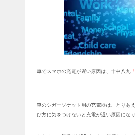
ハロウィン加工アプリ10選!無料
LINEの既読をつけないで読む方法まとめ
iPhone7の防水機能はどこまで
iPhone11の充電速度が遅い原
車でスマホの充電が遅い原因は、十中八九
iPhoneを充電しながらイヤホン
赤いiPhone7 PRODUCTR
車のシガーソケット用の充電器は、とりあえ
び方に気をつけないと充電が遅い原因にな
Xperiaでスクリーンショット
AndroidスマホでICカードの