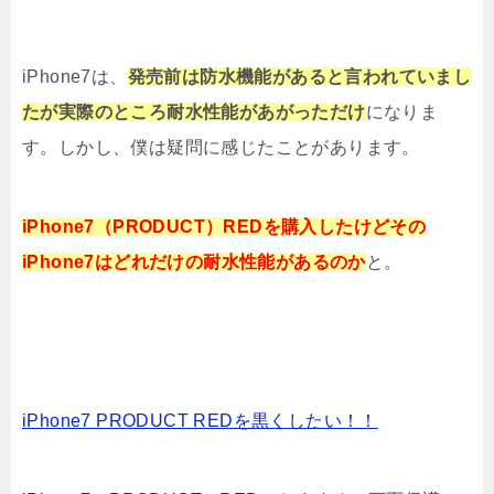
iPhone7PRODUCTRED3月25日発売へ!ソ
フトバンクauドコモの価格
iPhone7は、
発売前は防水機能があると言われていまし
iPhone7のApplePay設定方法とSuicaを新
たが実際のところ耐水性能があがっただけ
になりま
規に作成しチャージする方法
す。しかし、僕は疑問に感じたことがあります。
iPhoneのSoftBankキャリアメールパスワ
ード変更方法
iPhone7（PRODUCT）REDを購入したけどその
iPhone7のホームボタンが壊れて押せない
効かない反応しない時の対処法
iPhone7はどれだけの耐水性能があるのか
と。
【ios10.2以降】iPhone7のロック画面から
瞬時にウィジェットを開く方法
AnkerのPowerPort+ 6 QC3.0をレビュー!充
電器多すぎ問題を解消
iPhone7 PRODUCT REDを黒くしたい！！
iPhoneで寝る時に通知や着信がこないよう
にするおやすみモード設定方法