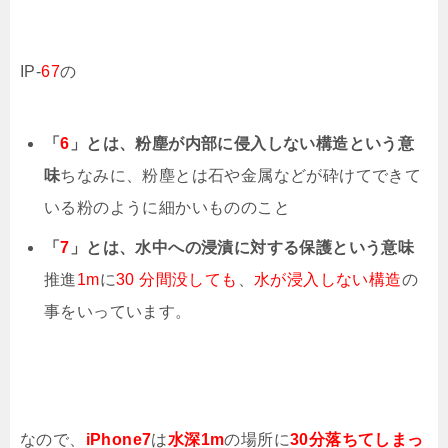
IP-
67
の
「
6
」とは、粉塵が内部に侵入しない構造という意
味
ちなみに、粉塵とは石や金属などが砕けてできて
いる粉のように細かいもののこと
「
7
」とは、水中への浸漬に対する保護という意味
推進
1m
に
30 分間没しても
、
水が浸入しない構造
の
事をいっています。
なので、
iPhone7
は
水深1m
の場所に
30分落ちてしまっ