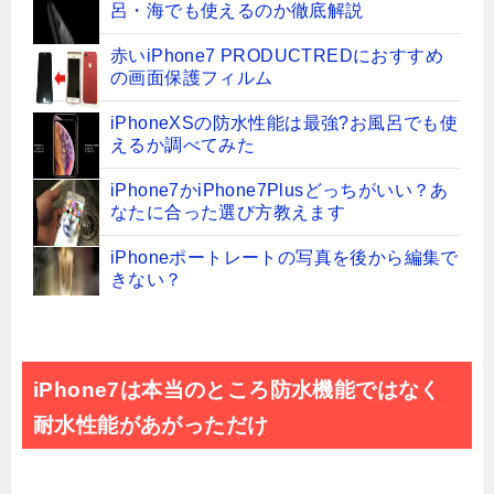
呂・海でも使えるのか徹底解説
赤いiPhone7 PRODUCTREDにおすすめ
の画面保護フィルム
iPhoneXSの防水性能は最強?お風呂でも使
えるか調べてみた
iPhone7かiPhone7Plusどっちがいい？あ
なたに合った選び方教えます
iPhoneポートレートの写真を後から編集で
きない？
片手で使いづらいiPhone7Plusを
AssistiveTouchで10倍使いやすくする方法
iPhone7は本当のところ防水機能ではなく
赤のiPhone7 PRODUCT REDを黒くした
い！！
耐水性能があがっただけ
【便利な小技】iPhoneでウェブサイトや写
真を親指だけで拡大表示させる方法