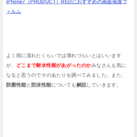
iPhone7（PRODUCT）REDにおすすめの画面保護フ
iPhone SEの指紋認証がクソ遅い!!精度を
限界まで上げる方法
ィルム
iPhone初心者に知ってほしいSiriの8つの正
しい設定と使い方
iPhoneで最も謎機能【AssistiveTouch】を
使いこなす5つの方法まとめ
よく雨に濡れたくらいでは壊れづらいとはいいます
iPhone11の充電速度が遅い原因と急速充電
の解決方法
が、
どこまで耐水性能があがったのか
みなさんも気に
なると思うのでそのあたりを調べてみました。また、
【2017】iPhoneで子供が勝手に課金でき
ないように制限する方法
防塵性能
と
防沫性能
についても
解説
していきます。
【徹底比較】iPhone 8とiPhone 8 Plusは
どっちを買うべき？
iOS13対応機種一覧まとめ!iPhoneiPad全
機種紹介
Google Pixel 8はお風呂でも使える？防水