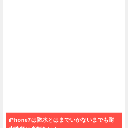
性能を調べてみた
iPhoneで自分の電話番号を確認する2つの
方法
iPhoneのAssistiveTouchの白丸（ボタン）
の表示を消す方法
【ios11.3】iPhone初心者が知っておきた
いメールを一括削除する方法
iPhone7のウィジェットを編集と追加する
方法と便利な使い方
【iPhone版】ソフトバンクのMMSとEメー
ル(i)アドレス変更方法
【初心者必見】iPhone7アプリの不要な通
知をオフにする設定方法
iPhone7は防水とはまでいかないまでも耐