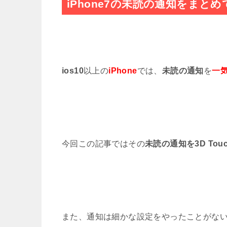
iPhone7の未読の通知をまと
iPhoneで自分の電話番号を確認
【iPhone版】ソフトバンクのM
iPhoneのAssistiveTouc
ios10
以上の
iPhone
では、
未読の通知
を
一
iPhoneで最も謎機能【Assist
iPhone7のウィジェットを編
今回この記事ではその
未読の通知を3D Tou
【ios10.2以降】iPhone7
【ios11.3】iPhone初心者
iPhone初心者に知ってほしいSi
また、通知は細かな設定をやったことがな