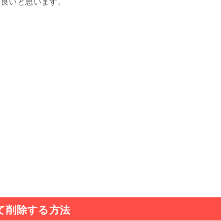
と良いと思います。
画面からカメラを一瞬で起動する方法
ムボタンを以前のような感覚に戻す方法
25日発売へ!ソフトバンクauドコモの価格
手に課金できないように制限する方法
スト表示されない原因[iPhone/Android]
のショートカットを作成する方法
って音声検索したいのに反応しない時の対処法
めて削除する方法
解除方法!センシティブ解除は?