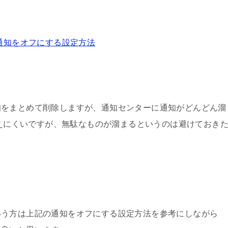
AssistiveTouchで10倍使いやすくする方法
な通知をオフにする設定方法
メールパスワード変更方法
EDにおすすめの画面保護フィルム
知をまとめて削除しますが、通知センターに通知がどんどん溜
れて押せない効かない反応しない時の対処法
考えにくいですが、無駄なものが溜まるというのは避けておき
大丈夫か調べてみた
Dを黒くしたい！！
規取得方法
いう方は上記の通知をオフにする設定方法を参考にしながら