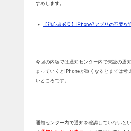
すめします。
片手で使いづらいiPhone7Plusを
【初心者必見】iPhone7アプリの不要
iPhoneのSoftBankキャリア
赤いiPhone7 PRODUCTR
今回の内容では通知センター内で未読の通
iPhone7のホームボタンが壊
まっていくとiPhoneが重くなるとまでは
いところです。
iPhone7の防水機能はどこまで
赤のiPhone7 PRODUCT RE
iPhoneとiPadのApple IDの新
通知センター内で通知を確認していないと