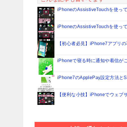
iPhoneのAssistiveTou
iPhoneのAssistiveTouc
【初心者必見】iPhone7アプ
iPhoneで寝る時に通知や着信
iPhone7のApplePay設定方
【便利な小技】iPhoneでウェ
iPhone7かiPhone7Plu