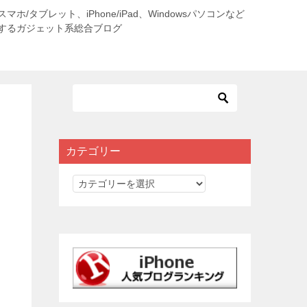
roidスマホ/タブレット、iPhone/iPad、Windowsパソコンなど
するガジェット系総合ブログ
カテゴリー
カ
テ
ゴ
リ
ー