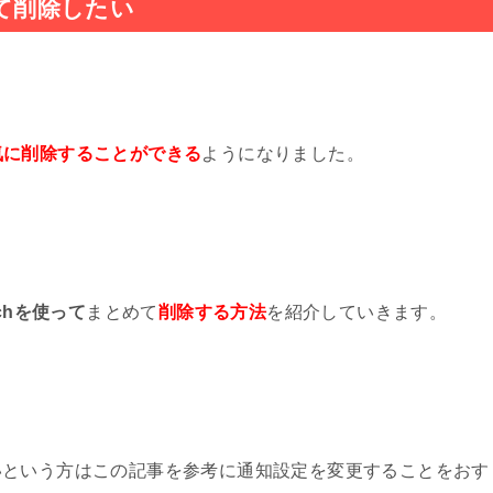
めて削除したい
する2つの方法
MSとEメール(i)アドレス変更方法
hの白丸（ボタン）の表示を消す方法
気に削除することができる
ようになりました。
iveTouch】を使いこなす5つの方法まとめ
集と追加する方法と便利な使い方
chを使って
まとめて
削除する方法
を紹介していきます。
のロック画面から瞬時にウィジェットを開く方法
が知っておきたいメールを一括削除する方法
riの8つの正しい設定と使い方
いという方はこの記事を参考に通知設定を変更することをおす